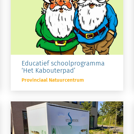
Educatief schoolprogramma
‘Het Kabouterpad’
Provinciaal Natuurcentrum