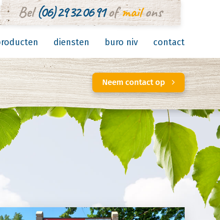
Bel
(06) 29 32 06 91
of
mail
ons
producten
diensten
buro niv
contact
Neem contact op