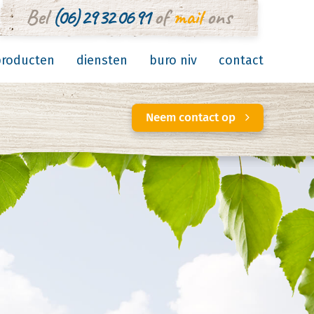
Bel
(06) 29 32 06 91
of
mail
ons
producten
diensten
buro niv
contact
Neem contact op