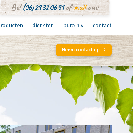
Bel
(06) 29 32 06 91
of
mail
ons
producten
diensten
buro niv
contact
Neem contact op