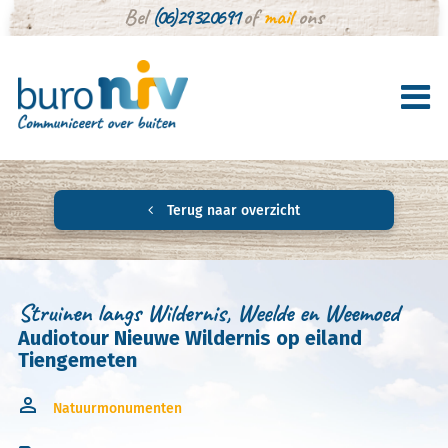
Bel
(06) 29 32 06 91
of
mail
ons
Terug naar overzicht
Struinen langs Wildernis, Weelde en Weemoed
Audiotour Nieuwe Wildernis op eiland
Tiengemeten
Natuurmonumenten