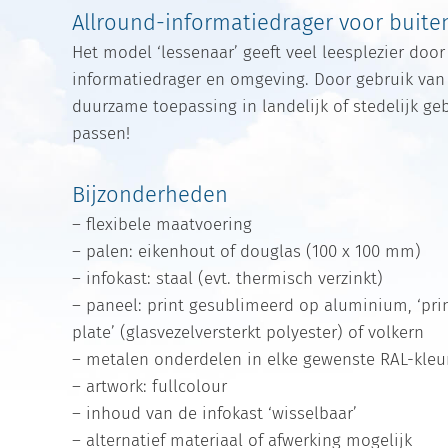
Allround-informatiedrager voor buit
Het model ‘lessenaar’ geeft veel leesplezier door
informatiedrager en omgeving. Door gebruik van
duurzame toepassing in landelijk of stedelijk ge
passen!
Bijzonderheden
– flexibele maatvoering
– palen: eikenhout of douglas (100 x 100 mm)
– infokast: staal (evt. thermisch verzinkt)
– paneel: print gesublimeerd op aluminium, ‘prin
plate’ (glasvezelversterkt polyester) of volkern
– metalen onderdelen in elke gewenste RAL-kleu
– artwork: fullcolour
– inhoud van de infokast ‘wisselbaar’
– alternatief materiaal of afwerking mogelijk