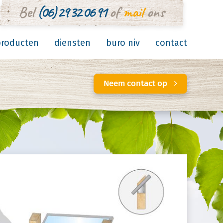
Bel
(06) 29 32 06 91
of
mail
ons
producten
diensten
buro niv
contact
Neem contact op