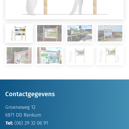
Contactgegevens
Groeneweg 12
6871 DD Renkum
Tel:
(06) 29 32 06 91