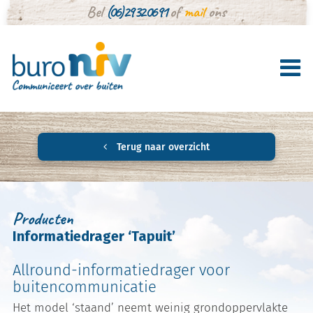
Bel
(06) 29 32 06 91
of
mail
ons
Terug naar overzicht
Producten
Informatiedrager ‘Tapuit’
Allround-informatiedrager voor
buitencommunicatie
Het model ‘staand’ neemt weinig grondoppervlakte